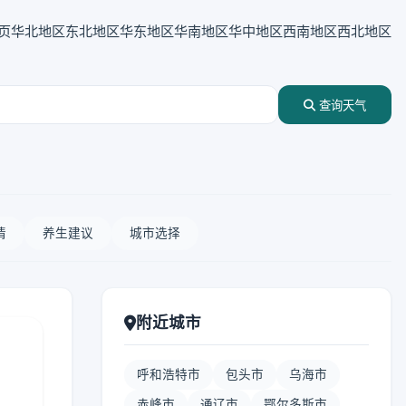
页
华北地区
东北地区
华东地区
华南地区
华中地区
西南地区
西北地区
查询天气
情
养生建议
城市选择
附近城市
呼和浩特市
包头市
乌海市
赤峰市
通辽市
鄂尔多斯市