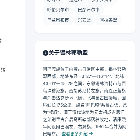
呼伦贝尔市
巴彦淖尔市
乌兰察布市
兴安盟
阿拉善盟
晴
关于锡林郭勒盟
阿巴嘎旗位于内蒙古自治区中部，锡林郭勒
动较
盟西部，地处东经113°27′—116°44′、北纬
43°01′—45°29′之间，东邻锡林浩特市与西
乌珠穆沁旗，西接苏尼特左旗，南连正蓝旗
与浑善达克沙地北缘，北与蒙古国接壤，国
境线长175公里。旗名“阿巴嘎”系蒙古语，意
为“叔叔”，源于清代该地为元太祖成吉思汗
之弟别里古台后裔所辖部落驻牧地，清康熙
年间设阿巴嘎左、右翼旗，1952年合并为阿
巴嘎旗。
查看更多介绍