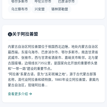
鄂尔多斯市
呼伦贝尔市
巴彦淖尔市
乌兰察布市
兴安盟
锡林郭勒盟
关于阿拉善盟
内蒙古自治区阿拉善盟位于祖国西北边陲，地处内蒙古自治区
最西端，东接乌海市、巴彦淖尔市、鄂尔多斯市，南连甘肃省
武威市、张掖市，西与甘肃省酒泉市、嘉峪关市毗邻，北与蒙
古国接壤，边境线长735公里，是国家向北开放的重要桥头堡
和“一带一路”建设的重要节点。
“阿拉善”系蒙古语，意为“五彩斑斓之地”，源于古代蒙古部落
名称，清代设阿拉善和硕特旗，1980年设立阿拉善盟，隶属内
蒙古自治区，现辖阿拉善...
查看更多介绍