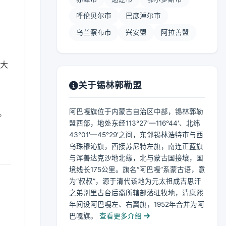
呼伦贝尔市
巴彦淖尔市
乌兰察布市
兴安盟
阿拉善盟
 大
关于锡林郭勒盟
阿巴嘎旗位于内蒙古自治区中部，锡林郭勒
。
盟西部，地处东经113°27′—116°44′、北纬
43°01′—45°29′之间，东邻锡林浩特市与西
乌珠穆沁旗，西接苏尼特左旗，南连正蓝旗
与浑善达克沙地北缘，北与蒙古国接壤，国
境线长175公里。旗名“阿巴嘎”系蒙古语，意
为“叔叔”，源于清代该地为元太祖成吉思汗
之弟别里古台后裔所辖部落驻牧地，清康熙
年间设阿巴嘎左、右翼旗，1952年合并为阿
巴嘎旗。
查看更多介绍