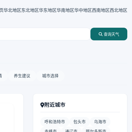
页
华北地区
东北地区
华东地区
华南地区
华中地区
西南地区
西北地区
查询天气
情
养生建议
城市选择
附近城市
呼和浩特市
包头市
乌海市
赤峰市
通辽市
鄂尔多斯市