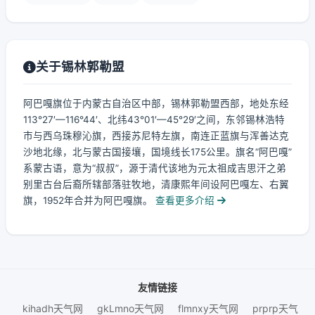
关于锡林郭勒盟
阿巴嘎旗位于内蒙古自治区中部，锡林郭勒盟西部，地处东经
113°27′—116°44′、北纬43°01′—45°29′之间，东邻锡林浩特
市与西乌珠穆沁旗，西接苏尼特左旗，南连正蓝旗与浑善达克
沙地北缘，北与蒙古国接壤，国境线长175公里。旗名“阿巴嘎”
系蒙古语，意为“叔叔”，源于清代该地为元太祖成吉思汗之弟
别里古台后裔所辖部落驻牧地，清康熙年间设阿巴嘎左、右翼
旗，1952年合并为阿巴嘎旗。
查看更多介绍
友情链接
kihadh天气网
gkLmno天气网
flmnxy天气网
prprp天气