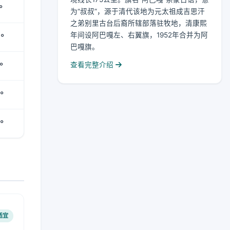
°
为“叔叔”，源于清代该地为元太祖成吉思汗
之弟别里古台后裔所辖部落驻牧地，清康熙
年间设阿巴嘎左、右翼旗，1952年合并为阿
°
巴嘎旗。
°
查看完整介绍
°
°
适宜