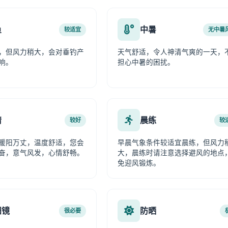
鱼
中暑
较适宜
无中暑
，但风力稍大，会对垂钓产
天气舒适，令人神清气爽的一天，
响。
担心中暑的困扰。
情
晨练
较好
较
暖阳万丈，温度舒适，您会
早晨气象条件较适宜晨练，但风力
奋，意气风发，心情舒畅。
大，晨练时请注意选择避风的地点
免迎风锻炼。
阳镜
防晒
很必要