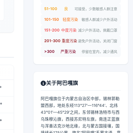
51-100
良
可接受，少数敏感人群注意
101-150
轻度污染
敏感人群减少户外活动
151-200
中度污染
减少户外活动，佩戴口罩
201-300
重度污染
避免户外活动，关闭门窗
>300
严重污染
停留在室内，减少通风
关于阿巴嘎旗
°
阿巴嘎旗位于内蒙古自治区中部，锡林郭勒
°
盟西部，地处东经113°27′—116°44′、北纬
43°01′—45°29′之间，东邻锡林浩特市与西
乌珠穆沁旗，西接苏尼特左旗，南连正蓝旗
°
与浑善达克沙地北缘，北与蒙古国接壤，国
境线长175公里。旗名“阿巴嘎”系蒙古语，意