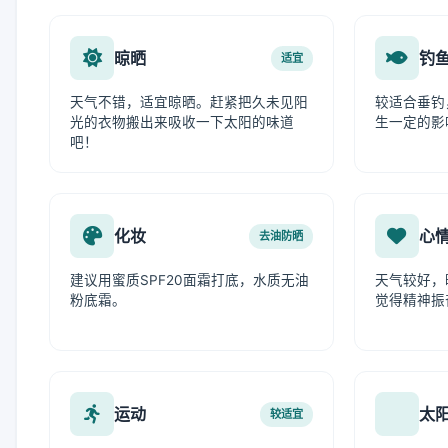
晾晒
钓
适宜
天气不错，适宜晾晒。赶紧把久未见阳
较适合垂钓
光的衣物搬出来吸收一下太阳的味道
生一定的影
吧！
化妆
心
去油防晒
建议用蜜质SPF20面霜打底，水质无油
天气较好，
粉底霜。
觉得精神振
运动
太
较适宜