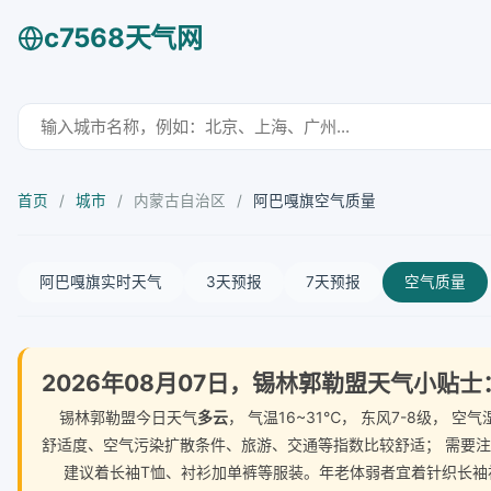
c7568天气网
首页
/
城市
/
内蒙古自治区
/
阿巴嘎旗空气质量
阿巴嘎旗实时天气
3天预报
7天预报
空气质量
2026年08月07日，锡林郭勒盟天气小贴士
锡林郭勒盟今日天气
多云
， 气温16~31℃， 东风7-8级，
舒适度、空气污染扩散条件、旅游、交通等指数比较舒适； 需要
建议着长袖T恤、衬衫加单裤等服装。年老体弱者宜着针织长袖衬衫