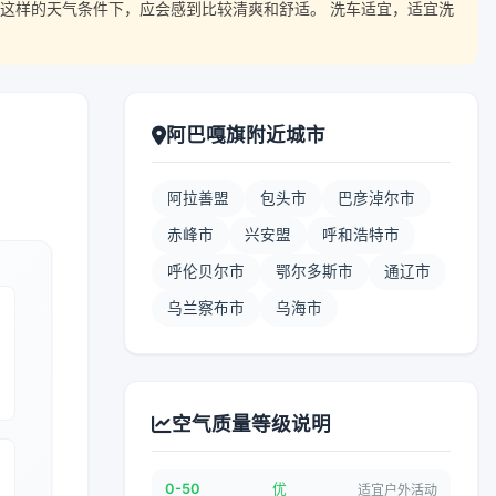
这样的天气条件下，应会感到比较清爽和舒适。 洗车适宜，适宜洗
阿巴嘎旗附近城市
阿拉善盟
包头市
巴彦淖尔市
赤峰市
兴安盟
呼和浩特市
呼伦贝尔市
鄂尔多斯市
通辽市
乌兰察布市
乌海市
空气质量等级说明
0-50
优
适宜户外活动