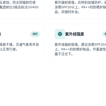
云遮挡，但太阳辐射仍很
紫外辐射极强，应特别加强防护，
戴透射比2级且标注UV400
涂擦SPF20以上，PA++的防晒护
品，并随时补涂。
通
紫外线强度
良好
路面干燥，交通气象条件良
紫外线辐射极强，建议涂擦SPF20
以正常行驶。
上、PA++的防晒护肤品，尽量避
露于日光下。