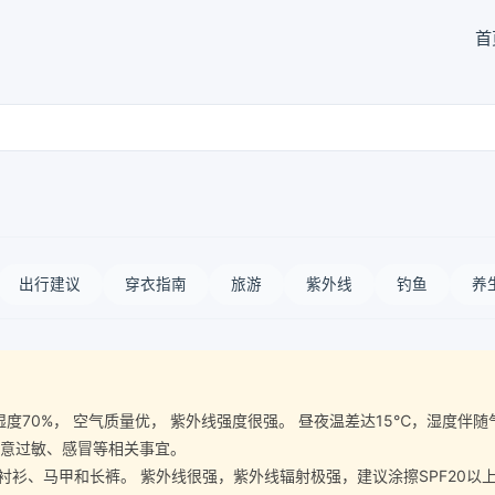
首
出行建议
穿衣指南
旅游
紫外线
钓鱼
养
：
 空气湿度70%， 空气质量优， 紫外线强度很强。 昼夜温差达15℃，湿
注意过敏、感冒等相关事宜。
、马甲和长裤。 紫外线很强，紫外线辐射极强，建议涂擦SPF20以上