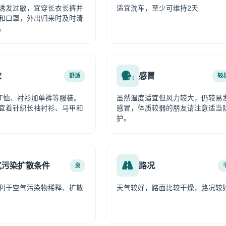
诱发过敏，宜穿长衣长裤并
适宜洗车，至少可维持2天
和口罩，外出归来时及时清
。
衣
感冒
舒适
较
T恤、衬衫加单裤等服装。
虽然温度适宜但风力较大，仍较易
宜着针织长袖衬衫、马甲和
感冒，体质较弱的朋友请注意适当
护。
气污染扩散条件
路况
良
利于空气污染物稀释、扩散
天气较好，路面比较干燥，路况较