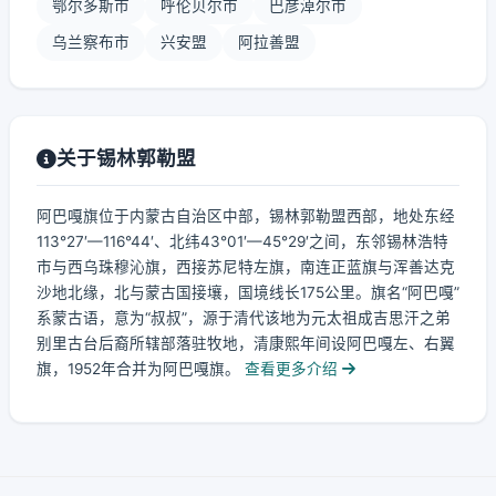
鄂尔多斯市
呼伦贝尔市
巴彦淖尔市
乌兰察布市
兴安盟
阿拉善盟
关于锡林郭勒盟
阿巴嘎旗位于内蒙古自治区中部，锡林郭勒盟西部，地处东经
113°27′—116°44′、北纬43°01′—45°29′之间，东邻锡林浩特
市与西乌珠穆沁旗，西接苏尼特左旗，南连正蓝旗与浑善达克
沙地北缘，北与蒙古国接壤，国境线长175公里。旗名“阿巴嘎”
系蒙古语，意为“叔叔”，源于清代该地为元太祖成吉思汗之弟
别里古台后裔所辖部落驻牧地，清康熙年间设阿巴嘎左、右翼
旗，1952年合并为阿巴嘎旗。
查看更多介绍