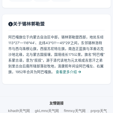
关于锡林郭勒盟
阿巴嘎旗位于内蒙古自治区中部，锡林郭勒盟西部，地处东经
113°27′—116°44′、北纬43°01′—45°29′之间，东邻锡林浩特
市与西乌珠穆沁旗，西接苏尼特左旗，南连正蓝旗与浑善达克
沙地北缘，北与蒙古国接壤，国境线长175公里。旗名“阿巴嘎”
系蒙古语，意为“叔叔”，源于清代该地为元太祖成吉思汗之弟
别里古台后裔所辖部落驻牧地，清康熙年间设阿巴嘎左、右翼
旗，1952年合并为阿巴嘎旗。
查看更多介绍
友情链接
kihadh天气网
gkLmno天气网
flmnxy天气网
prprp天气