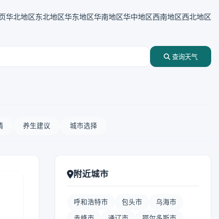
页
华北地区
东北地区
华东地区
华南地区
华中地区
西南地区
西北地区
查询天气
情
养生建议
城市选择
附近城市
呼和浩特市
包头市
乌海市
赤峰市
通辽市
鄂尔多斯市