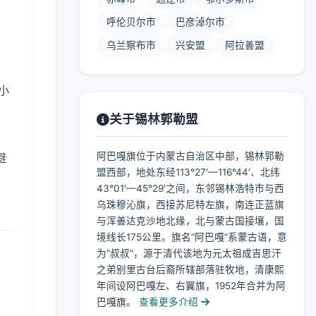
呼伦贝尔市
巴彦淖尔市
乌兰察布市
兴安盟
阿拉善盟
 小
关于锡林郭勒盟
阿巴嘎旗位于内蒙古自治区中部，锡林郭勒
避
盟西部，地处东经113°27′—116°44′、北纬
43°01′—45°29′之间，东邻锡林浩特市与西
乌珠穆沁旗，西接苏尼特左旗，南连正蓝旗
与浑善达克沙地北缘，北与蒙古国接壤，国
境线长175公里。旗名“阿巴嘎”系蒙古语，意
为“叔叔”，源于清代该地为元太祖成吉思汗
之弟别里古台后裔所辖部落驻牧地，清康熙
年间设阿巴嘎左、右翼旗，1952年合并为阿
巴嘎旗。
查看更多介绍