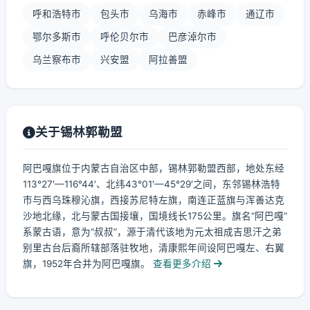
呼和浩特市
包头市
乌海市
赤峰市
通辽市
鄂尔多斯市
呼伦贝尔市
巴彦淖尔市
乌兰察布市
兴安盟
阿拉善盟
关于锡林郭勒盟
阿巴嘎旗位于内蒙古自治区中部，锡林郭勒盟西部，地处东经
113°27′—116°44′、北纬43°01′—45°29′之间，东邻锡林浩特
市与西乌珠穆沁旗，西接苏尼特左旗，南连正蓝旗与浑善达克
沙地北缘，北与蒙古国接壤，国境线长175公里。旗名“阿巴嘎”
系蒙古语，意为“叔叔”，源于清代该地为元太祖成吉思汗之弟
别里古台后裔所辖部落驻牧地，清康熙年间设阿巴嘎左、右翼
旗，1952年合并为阿巴嘎旗。
查看更多介绍