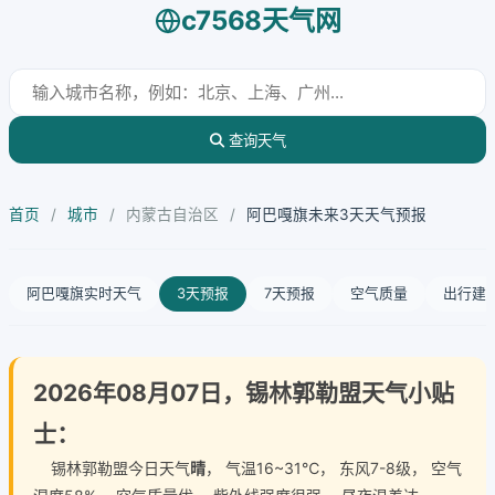
c7568天气网
查询天气
首页
/
城市
/
内蒙古自治区
/
阿巴嘎旗未来3天天气预报
阿巴嘎旗实时天气
3天预报
7天预报
空气质量
出行建
2026年08月07日，锡林郭勒盟天气小贴
士：
锡林郭勒盟今日天气
晴
， 气温16~31℃， 东风7-8级， 空气