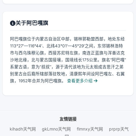
关于阿巴嘎旗
阿巴嘎旗位于内蒙古自治区中部，锡林郭勒盟西部，地处东经
113°27′—116°44′、北纬43°01′—45°29′之间，东邻锡林浩特
市与西乌珠穆沁旗，西接苏尼特左旗，南连正蓝旗与浑善达克
沙地北缘，北与蒙古国接壤，国境线长175公里。旗名“阿巴嘎”
系蒙古语，意为“叔叔”，源于清代该地为元太祖成吉思汗之弟
别里古台后裔所辖部落驻牧地，清康熙年间设阿巴嘎左、右翼
旗，1952年合并为阿巴嘎旗。
查看更多介绍
友情链接
kihadh天气网
gkLmno天气网
flmnxy天气网
prprp天气