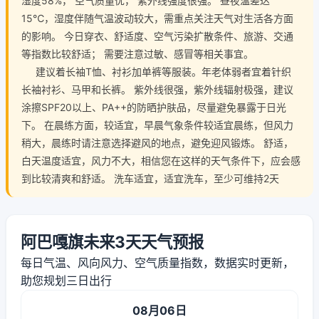
湿度58%， 空气质量优， 紫外线强度很强。 昼夜温差达
15℃，湿度伴随气温波动较大，需重点关注天气对生活各方面
的影响。 今日穿衣、舒适度、空气污染扩散条件、旅游、交通
等指数比较舒适； 需要注意过敏、感冒等相关事宜。
建议着长袖T恤、衬衫加单裤等服装。年老体弱者宜着针织
长袖衬衫、马甲和长裤。 紫外线很强，紫外线辐射极强，建议
涂擦SPF20以上、PA++的防晒护肤品，尽量避免暴露于日光
下。 在晨练方面，较适宜，早晨气象条件较适宜晨练，但风力
稍大，晨练时请注意选择避风的地点，避免迎风锻炼。 舒适，
白天温度适宜，风力不大，相信您在这样的天气条件下，应会感
到比较清爽和舒适。 洗车适宜，适宜洗车，至少可维持2天
阿巴嘎旗未来3天天气预报
每日气温、风向风力、空气质量指数，数据实时更新，
助您规划三日出行
08月06日