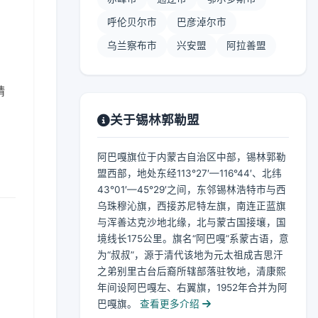
呼伦贝尔市
巴彦淖尔市
乌兰察布市
兴安盟
阿拉善盟
晴
关于锡林郭勒盟
阿巴嘎旗位于内蒙古自治区中部，锡林郭勒
盟西部，地处东经113°27′—116°44′、北纬
43°01′—45°29′之间，东邻锡林浩特市与西
乌珠穆沁旗，西接苏尼特左旗，南连正蓝旗
与浑善达克沙地北缘，北与蒙古国接壤，国
境线长175公里。旗名“阿巴嘎”系蒙古语，意
为“叔叔”，源于清代该地为元太祖成吉思汗
之弟别里古台后裔所辖部落驻牧地，清康熙
年间设阿巴嘎左、右翼旗，1952年合并为阿
巴嘎旗。
查看更多介绍