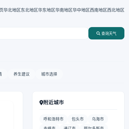
页
华北地区
东北地区
华东地区
华南地区
华中地区
西南地区
西北地区
查询天气
情
养生建议
城市选择
附近城市
呼和浩特市
包头市
乌海市
赤峰市
通辽市
鄂尔多斯市