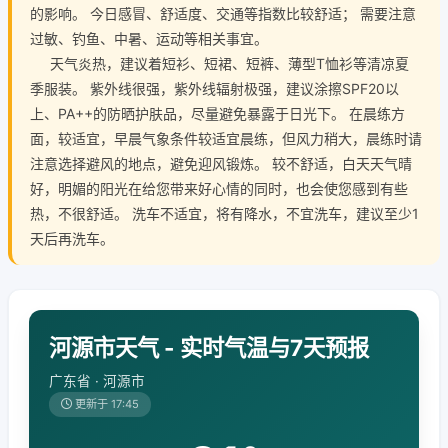
的影响。 今日感冒、舒适度、交通等指数比较舒适； 需要注意
过敏、钓鱼、中暑、运动等相关事宜。
天气炎热，建议着短衫、短裙、短裤、薄型T恤衫等清凉夏
季服装。 紫外线很强，紫外线辐射极强，建议涂擦SPF20以
上、PA++的防晒护肤品，尽量避免暴露于日光下。 在晨练方
面，较适宜，早晨气象条件较适宜晨练，但风力稍大，晨练时请
注意选择避风的地点，避免迎风锻炼。 较不舒适，白天天气晴
好，明媚的阳光在给您带来好心情的同时，也会使您感到有些
热，不很舒适。 洗车不适宜，将有降水，不宜洗车，建议至少1
天后再洗车。
河源市天气 - 实时气温与7天预报
广东省 · 河源市
更新于 17:45