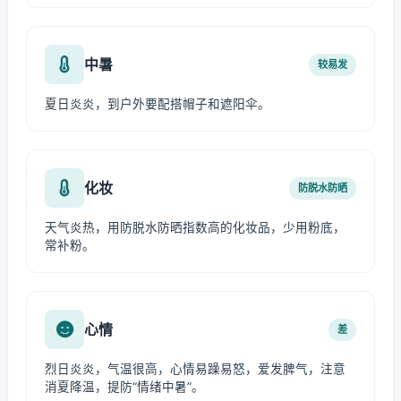
中暑
较易发
夏日炎炎，到户外要配搭帽子和遮阳伞。
化妆
防脱水防晒
天气炎热，用防脱水防晒指数高的化妆品，少用粉底，
常补粉。
心情
差
烈日炎炎，气温很高，心情易躁易怒，爱发脾气，注意
消夏降温，提防“情绪中暑”。