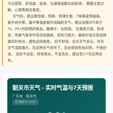
今日感冒、舒适度、旅游、交通等指数比较舒适； 需要注意过
敏、心情等相关事宜。
天气热，建议着短裙、短裤、短薄外套、T恤等夏季服装。
紫外线中等，属中等强度紫外线辐射天气，建议涂擦SPF高于
15、PA+的防晒护肤品，戴帽子、太阳镜。 在晨练方面，较适
宜，早晨气象条件较适宜晨练，但风力稍大，晨练时请注意选择
避风的地点，避免迎风锻炼。 较不舒适，白天天气多云，并且
空气湿度偏大，在这种天气条件下，您会感到有些闷热，不很舒
适。 洗车不适宜，将有降水，不宜洗车，建议至少1天后再洗
车。
韶关市天气 - 实时气温与7天预报
广东省 · 韶关市
更新于 23:05