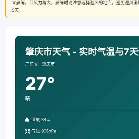
宜晨练，但风力稍大，晨练时请注意选择避风的地点，避免迎风锻
5天
肇庆市天气 - 实时气温与7
广东省 · 肇庆市
27°
晴
湿度 84%
气压 996hPa