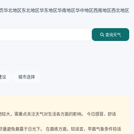
页
华北地区
东北地区
华东地区
华南地区
华中地区
西南地区
西北地区
查询天气
建议
城市选择
温波动较大，需重点关注天气对生活各方面的影响。 今日感冒、舒适
，尽量避免暴露于日光下。 在晨练方面，较适宜，早晨气象条件较适