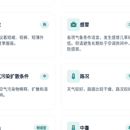
衣
感冒
热
议着短裙、短裤、短薄外
各项气象条件适宜，发生感冒几率
夏季服装。
低。但请避免长期处于空调房间中
防感冒。
气污染扩散条件
路况
中
空气污染物稀释、扩散和清
天气较好，路面比较干燥，路况较
响。
鱼
中暑
较适宜