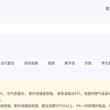
首
出行建议
穿衣指南
旅游
紫外线
钓鱼
养生
湿度84%， 空气质量优， 紫外线强度很强。 昼夜温差达8℃，湿度伴随气
宜。
很强，紫外线辐射极强，建议涂擦SPF20以上、PA++的防晒护肤品