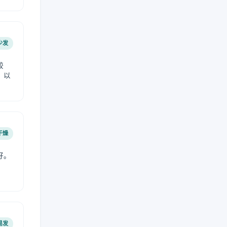
少发
较
，以
干燥
好。
易发