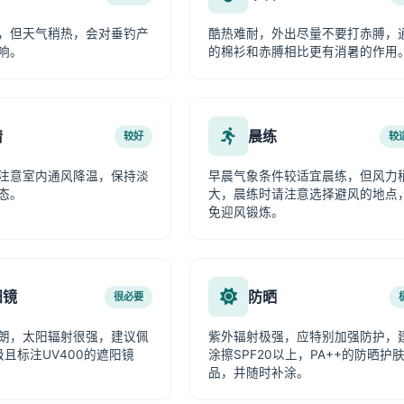
，但天气稍热，会对垂钓产
酷热难耐，外出尽量不要打赤膊，
响。
的棉衫和赤膊相比更有消暑的作用
情
晨练
较好
较
注意室内通风降温，保持淡
早晨气象条件较适宜晨练，但风力
态。
大，晨练时请注意选择避风的地点
免迎风锻炼。
阳镜
防晒
很必要
朗，太阳辐射很强，建议佩
紫外辐射极强，应特别加强防护，
级且标注UV400的遮阳镜
涂擦SPF20以上，PA++的防晒护
品，并随时补涂。