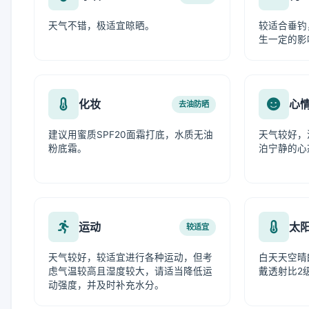
天气不错，极适宜晾晒。
较适合垂钓
生一定的影
化妆
心
去油防晒
建议用蜜质SPF20面霜打底，水质无油
天气较好，
粉底霜。
泊宁静的心
运动
太
较适宜
天气较好，较适宜进行各种运动，但考
白天天空晴
虑气温较高且湿度较大，请适当降低运
戴透射比2
动强度，并及时补充水分。