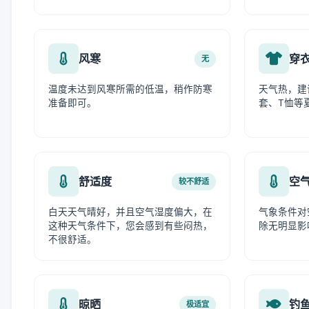
风寒
穿
无
温度未达到风寒所需的低温，稍作防寒
天气热，建
准备即可。
套、T恤等
舒适度
空
较不舒适
白天天气晴好，并且空气湿度偏大，在
气象条件对
这种天气条件下，您会感到有些闷热，
除无明显影
不很舒适。
晾晒
钓
极适宜