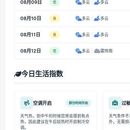
08月09日
多云
|
多云
优
08月10日
多云
|
多云
良
08月11日
多云
|
多云
良
08月12日
多云
|
雷阵雨
优
今日生活指数
空调开启
过
部分时间开启
天气热，到中午的时候您将会感到有点
天气条件不
热，因此建议在午后较热时开启制冷空
外，无需担
调。