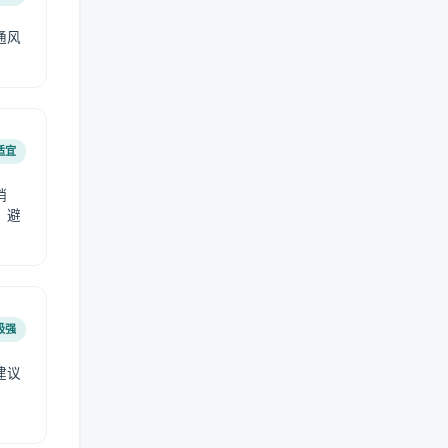
通风
。
适宜
稍
，避
极强
建议
肤