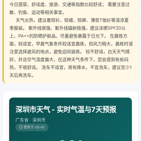
今日感冒、舒适度、旅游、交通等指数比较舒适； 需要注意过
敏、钓鱼、运动等相关事宜。
天气炎热，建议着短衫、短裙、短裤、薄型T恤衫等清凉夏
季服装。 紫外线很强，紫外线辐射极强，建议涂擦SPF20以
上、PA++的防晒护肤品，尽量避免暴露于日光下。 在晨练方
面，较适宜，早晨气象条件较适宜晨练，但风力稍大，晨练时请
注意选择避风的地点，避免迎风锻炼。 较不舒适，白天天气晴
好，并且空气湿度偏大，在这种天气条件下，您会感到有些闷
热，不很舒适。 洗车不适宜，将有降水，不宜洗车，建议至少1
天后再洗车。
深圳市天气 - 实时气温与7天预报
广东省 · 深圳市
更新于 08:40