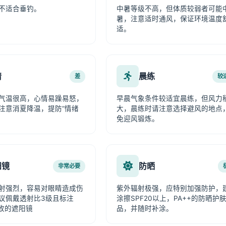
不适合垂钓。
中暑等级不高，但体质较弱者可能
暑，注意适时通风，保证环境温度
适。
情
晨练
差
较
气温很高，心情易躁易怒，
早晨气象条件较适宜晨练，但风力
注意消夏降温，提防“情绪
大，晨练时请注意选择避风的地点
免迎风锻炼。
阳镜
防晒
非常必要
射强烈，容易对眼睛造成伤
紫外辐射极强，应特别加强防护，
议佩戴透射比3级且标注
涂擦SPF20以上，PA++的防晒护
吸收的遮阳镜
品，并随时补涂。