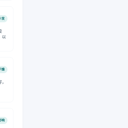
少发
较
，以
干燥
好，
。
影响