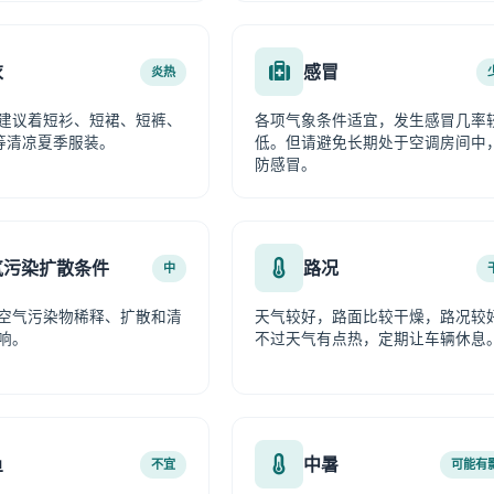
衣
感冒
炎热
建议着短衫、短裙、短裤、
各项气象条件适宜，发生感冒几率
等清凉夏季服装。
低。但请避免长期处于空调房间中
防感冒。
气污染扩散条件
路况
中
空气污染物稀释、扩散和清
天气较好，路面比较干燥，路况较
响。
不过天气有点热，定期让车辆休息
鱼
中暑
不宜
可能有