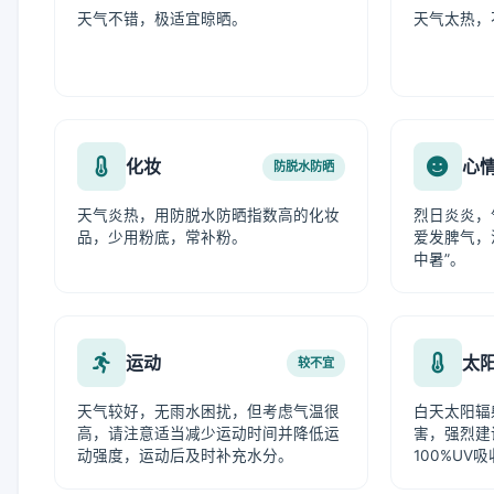
天气不错，极适宜晾晒。
天气太热，
化妆
心
防脱水防晒
天气炎热，用防脱水防晒指数高的化妆
烈日炎炎，
品，少用粉底，常补粉。
爱发脾气，
中暑”。
运动
太
较不宜
天气较好，无雨水困扰，但考虑气温很
白天太阳辐
高，请注意适当减少运动时间并降低运
害，强烈建
动强度，运动后及时补充水分。
100%UV