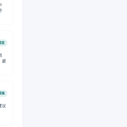
中
舒
适宜
稍
，避
极强
建议
肤