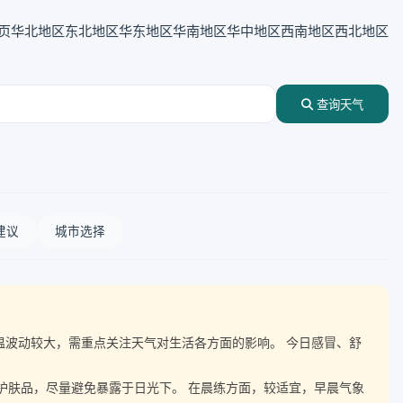
页
华北地区
东北地区
华东地区
华南地区
华中地区
西南地区
西北地区
查询天气
建议
城市选择
伴随气温波动较大，需重点关注天气对生活各方面的影响。 今日感冒、舒
晒护肤品，尽量避免暴露于日光下。 在晨练方面，较适宜，早晨气象