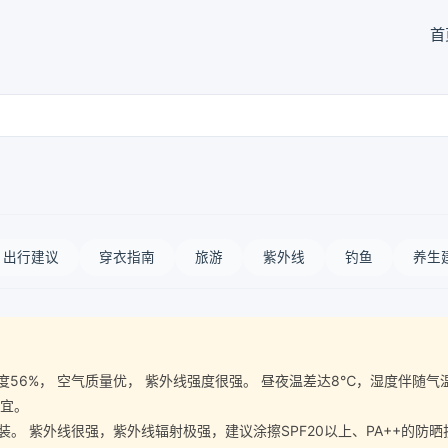
首
出行建议
穿衣指南
旅游
紫外线
钓鱼
养生
空气湿度56%， 空气质量优， 紫外线强度很强。 昼夜温差达8℃，湿度
事宜。
 紫外线很强，紫外线辐射极强，建议涂擦SPF20以上、PA++的防