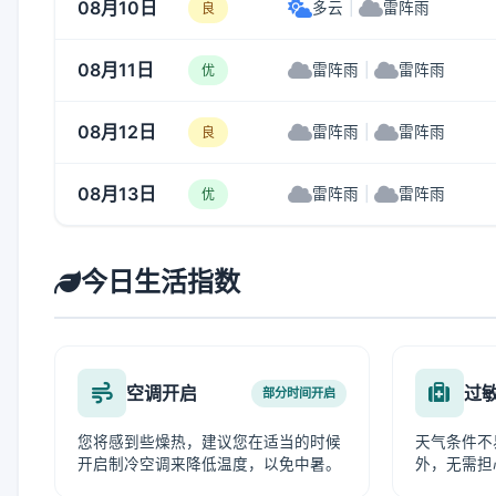
08月10日
多云
|
雷阵雨
良
08月11日
雷阵雨
|
雷阵雨
优
08月12日
雷阵雨
|
雷阵雨
良
08月13日
雷阵雨
|
雷阵雨
优
今日生活指数
空调开启
过
部分时间开启
您将感到些燥热，建议您在适当的时候
天气条件不
开启制冷空调来降低温度，以免中暑。
外，无需担