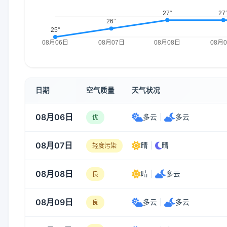
日期
空气质量
天气状况
08月06日
多云
|
多云
优
08月07日
晴
|
晴
轻度污染
08月08日
晴
|
多云
良
08月09日
多云
|
多云
良