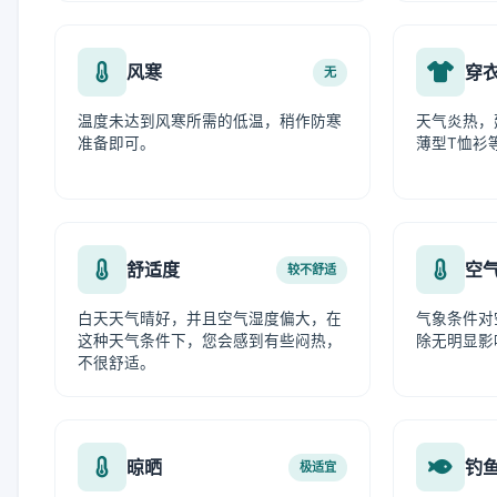
风寒
穿
无
温度未达到风寒所需的低温，稍作防寒
天气炎热，
准备即可。
薄型T恤衫
舒适度
空
较不舒适
白天天气晴好，并且空气湿度偏大，在
气象条件对
这种天气条件下，您会感到有些闷热，
除无明显影
不很舒适。
晾晒
钓
极适宜