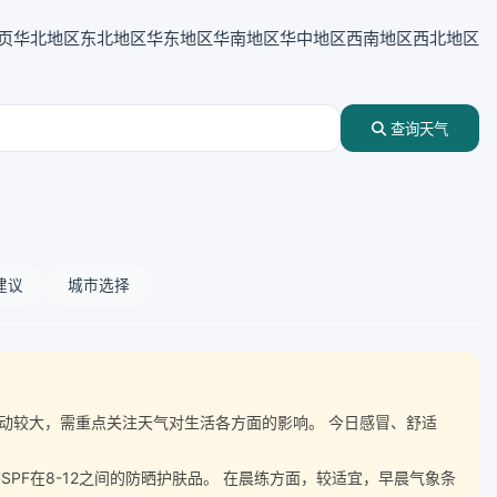
页
华北地区
东北地区
华东地区
华南地区
华中地区
西南地区
西北地区
查询天气
建议
城市选择
气温波动较大，需重点关注天气对生活各方面的影响。 今日感冒、舒适
F在8-12之间的防晒护肤品。 在晨练方面，较适宜，早晨气象条