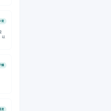
少发
较
，以
干燥
易发