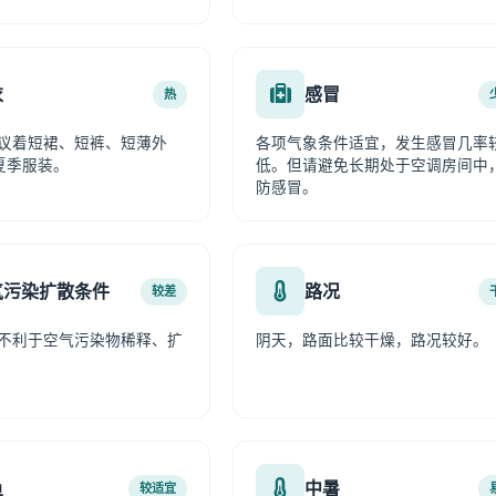
衣
感冒
热
议着短裙、短裤、短薄外
各项气象条件适宜，发生感冒几率
夏季服装。
低。但请避免长期处于空调房间中
防感冒。
气污染扩散条件
路况
较差
不利于空气污染物稀释、扩
阴天，路面比较干燥，路况较好。
鱼
中暑
较适宜