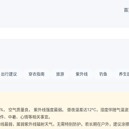
首
出行建议
穿衣指南
旅游
紫外线
钓鱼
养生
湿度88%， 空气质量良， 紫外线强度最弱。 昼夜温差达12℃，湿度伴随
条件、中暑、心情等相关事宜。
最弱，属弱紫外线辐射天气，无需特别防护。若长期在户外，建议涂擦SP