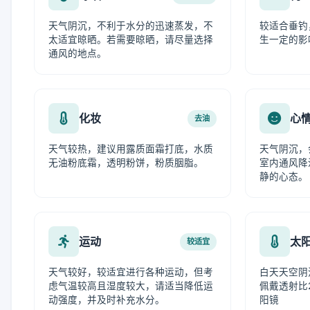
天气阴沉，不利于水分的迅速蒸发，不
较适合垂钓
太适宜晾晒。若需要晾晒，请尽量选择
生一定的影
通风的地点。
化妆
心
去油
天气较热，建议用露质面霜打底，水质
天气阴沉，
无油粉底霜，透明粉饼，粉质胭脂。
室内通风降
静的心态。
运动
太
较适宜
天气较好，较适宜进行各种运动，但考
白天天空阴
虑气温较高且湿度较大，请适当降低运
佩戴透射比
动强度，并及时补充水分。
阳镜