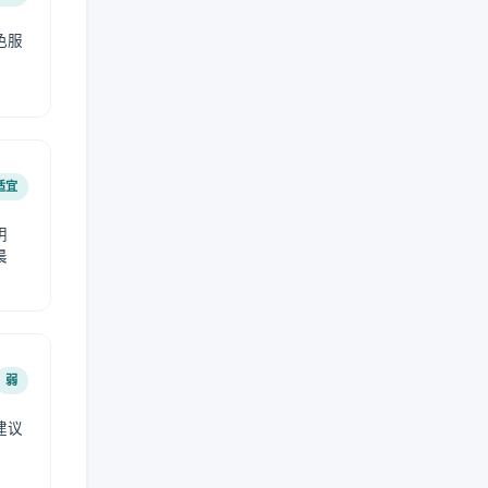
色服
适宜
阴
晨
弱
建议
。