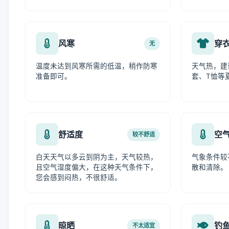
风寒
穿
无
温度未达到风寒所需的低温，稍作防寒
天气热，建
准备即可。
套、T恤等
舒适度
空
较不舒适
白天天气以多云到阴为主，天气较热，
气象条件较
且空气湿度偏大，在这种天气条件下，
散和清除。
您会感到闷热，不很舒适。
晾晒
钓
不太适宜