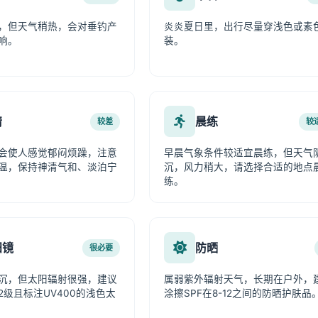
，但天气稍热，会对垂钓产
炎炎夏日里，出行尽量穿浅色或素
响。
装。
情
晨练
较差
较
会使人感觉郁闷烦躁，注意
早晨气象条件较适宜晨练，但天气
温，保持神清气和、淡泊宁
沉，风力稍大，请选择合适的地点
练。
阳镜
防晒
很必要
沉，但太阳辐射很强，建议
属弱紫外辐射天气，长期在户外，
2级且标注UV400的浅色太
涂擦SPF在8-12之间的防晒护肤品