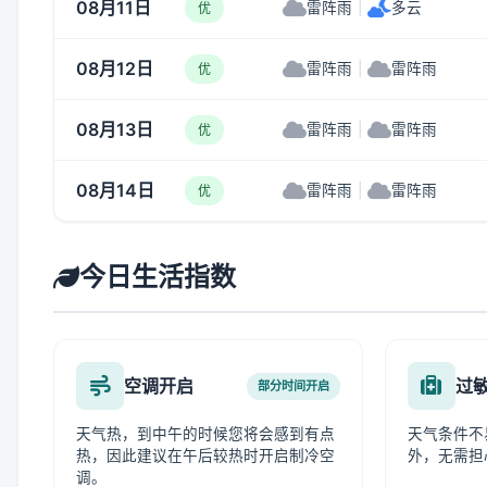
08月11日
雷阵雨
|
多云
优
08月12日
雷阵雨
|
雷阵雨
优
08月13日
雷阵雨
|
雷阵雨
优
08月14日
雷阵雨
|
雷阵雨
优
今日生活指数
空调开启
过
部分时间开启
天气热，到中午的时候您将会感到有点
天气条件不
热，因此建议在午后较热时开启制冷空
外，无需担
调。