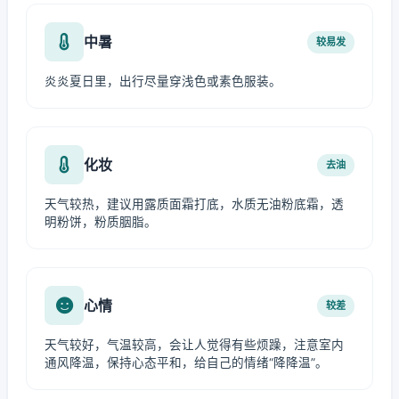
中暑
较易发
炎炎夏日里，出行尽量穿浅色或素色服装。
化妆
去油
天气较热，建议用露质面霜打底，水质无油粉底霜，透
明粉饼，粉质胭脂。
心情
较差
天气较好，气温较高，会让人觉得有些烦躁，注意室内
通风降温，保持心态平和，给自己的情绪“降降温”。