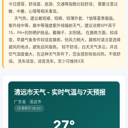
今日感冒、舒适度、旅游、交通等指数比较舒适； 需要注意过
敏、中暑、心情等相关事宜。
天气热，建议着短裙、短裤、短薄外套、T恤等夏季服装。
紫外线中等，属中等强度紫外线辐射天气，建议涂擦SPF高于
15、PA+的防晒护肤品，戴帽子、太阳镜。 在晨练方面，较适
宜，早晨气象条件较适宜晨练，但风力稍大，晨练时请注意选择
避风的地点，避免迎风锻炼。 较不舒适，白天天气多云，并且
空气湿度偏大，在这种天气条件下，您会感到有些闷热，不很舒
适。 洗车适宜，适宜洗车，至少可维持3天
清远市天气 - 实时气温与7天预报
广东省 · 清远市
更新于 06:20
27°