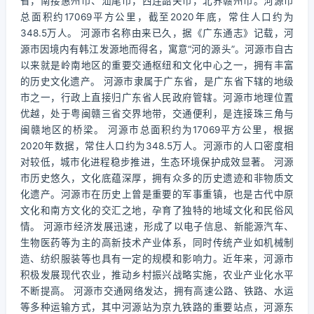
省，南接惠州市、汕尾市，西连韶关市，北界赣州市。河源市
总面积约17069平方公里，截至2020年底，常住人口约为
348.5万人。 河源市名称由来已久，据《广东通志》记载，河
源市因境内有韩江发源地而得名，寓意“河的源头”。河源市自古
以来就是岭南地区的重要交通枢纽和文化中心之一，拥有丰富
的历史文化遗产。 河源市隶属于广东省，是广东省下辖的地级
市之一，行政上直接归广东省人民政府管辖。河源市地理位置
优越，处于粤闽赣三省交界地带，交通便利，是连接珠三角与
闽赣地区的桥梁。 河源市总面积约为17069平方公里，根据
2020年数据，常住人口约为348.5万人。河源市的人口密度相
对较低，城市化进程稳步推进，生态环境保护成效显著。 河源
市历史悠久，文化底蕴深厚，拥有众多的历史遗迹和非物质文
化遗产。河源市在历史上曾是重要的军事重镇，也是古代中原
文化和南方文化的交汇之地，孕育了独特的地域文化和民俗风
情。 河源市经济发展迅速，形成了以电子信息、新能源汽车、
生物医药等为主的高新技术产业体系，同时传统产业如机械制
造、纺织服装等也具有一定的规模和影响力。近年来，河源市
积极发展现代农业，推动乡村振兴战略实施，农业产业化水平
不断提高。 河源市交通网络发达，拥有高速公路、铁路、水运
等多种运输方式，其中河源站为京九铁路的重要站点，河源东