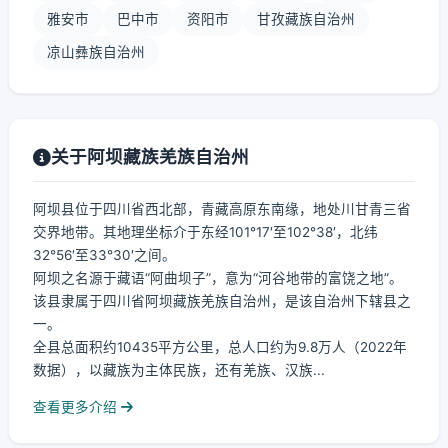
雅安市
巴中市
资阳市
甘孜藏族自治州
凉山彝族自治州
关于阿坝藏族羌族自治州
阿坝县位于四川省西北部，青藏高原东南缘，地处川甘青三省
交界地带。其地理坐标介于东经101°17′至102°38′，北纬
32°56′至33°30′之间。
阿坝之名源于藏语“阿曲坝子”，意为“河谷地带的富饶之地”。
该县隶属于四川省阿坝藏族羌族自治州，是该自治州下辖县之
一。
全县总面积约10435平方公里，总人口约为9.8万人（2022年
数据），以藏族为主体民族，还有羌族、汉族...
查看更多介绍