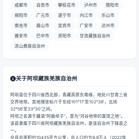
成都市
自贡市
攀枝花市
泸州市
德阳市
绵阳市
广元市
遂宁市
内江市
乐山市
南充市
眉山市
宜宾市
广安市
达州市
雅安市
巴中市
资阳市
甘孜藏族自治州
凉山彝族自治州
关于阿坝藏族羌族自治州
阿坝县位于四川省西北部，青藏高原东南缘，地处川甘青三省
交界地带。其地理坐标介于东经101°17′至102°38′，北纬
32°56′至33°30′之间。
阿坝之名源于藏语“阿曲坝子”，意为“河谷地带的富饶之地”。
该县隶属于四川省阿坝藏族羌族自治州，是该自治州下辖县之
一。
全县总面积约10435平方公里，总人口约为9.8万人（2022年