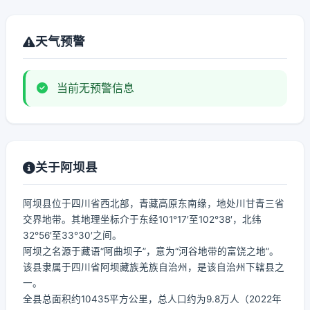
天气预警
当前无预警信息
关于阿坝县
阿坝县位于四川省西北部，青藏高原东南缘，地处川甘青三省
交界地带。其地理坐标介于东经101°17′至102°38′，北纬
32°56′至33°30′之间。
阿坝之名源于藏语“阿曲坝子”，意为“河谷地带的富饶之地”。
该县隶属于四川省阿坝藏族羌族自治州，是该自治州下辖县之
一。
全县总面积约10435平方公里，总人口约为9.8万人（2022年