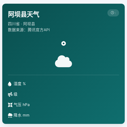
阿坝县天气
:
四川省 · 阿坝县
数据来源：腾讯官方API
°
湿度 %
级
气压 hPa
降水 mm