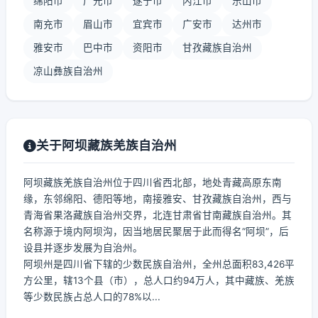
绵阳市
广元市
遂宁市
内江市
乐山市
南充市
眉山市
宜宾市
广安市
达州市
雅安市
巴中市
资阳市
甘孜藏族自治州
凉山彝族自治州
关于阿坝藏族羌族自治州
阿坝藏族羌族自治州位于四川省西北部，地处青藏高原东南
缘，东邻绵阳、德阳等地，南接雅安、甘孜藏族自治州，西与
青海省果洛藏族自治州交界，北连甘肃省甘南藏族自治州。其
名称源于境内阿坝沟，因当地居民聚居于此而得名“阿坝”，后
设县并逐步发展为自治州。
阿坝州是四川省下辖的少数民族自治州，全州总面积83,426平
方公里，辖13个县（市），总人口约94万人，其中藏族、羌族
等少数民族占总人口的78%以...