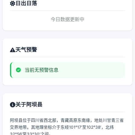
日出日落
今日数据更新中
天气预警
当前无预警信息
关于阿坝县
阿坝县位于四川省西北部，青藏高原东南缘，地处川甘青三省
交界地带。其地理坐标介于东经101°17′至102°38′，北纬
32°56′至33°30′之间。