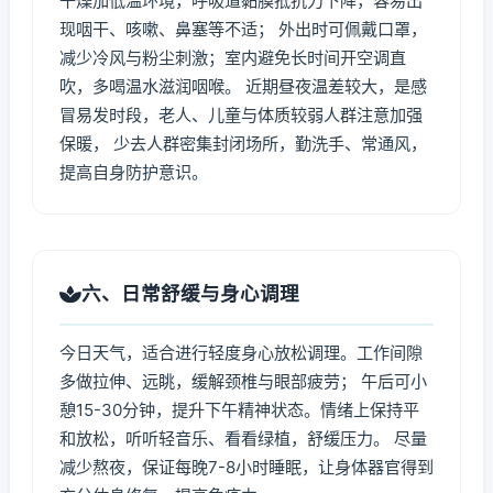
干燥加低温环境，呼吸道黏膜抵抗力下降，容易出
现咽干、咳嗽、鼻塞等不适； 外出时可佩戴口罩，
减少冷风与粉尘刺激；室内避免长时间开空调直
吹，多喝温水滋润咽喉。 近期昼夜温差较大，是感
冒易发时段，老人、儿童与体质较弱人群注意加强
保暖， 少去人群密集封闭场所，勤洗手、常通风，
提高自身防护意识。
六、日常舒缓与身心调理
今日天气，适合进行轻度身心放松调理。工作间隙
多做拉伸、远眺，缓解颈椎与眼部疲劳； 午后可小
憩15-30分钟，提升下午精神状态。情绪上保持平
和放松，听听轻音乐、看看绿植，舒缓压力。 尽量
减少熬夜，保证每晚7-8小时睡眠，让身体器官得到