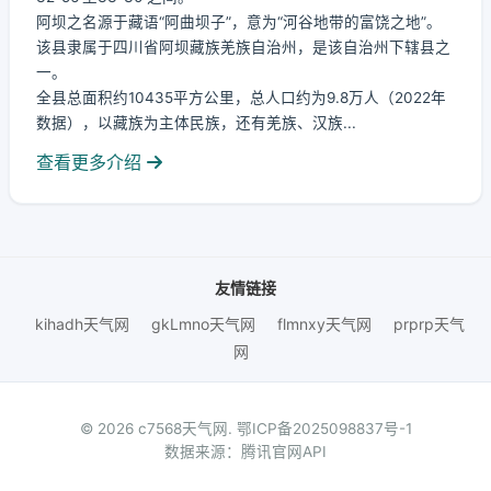
阿坝之名源于藏语“阿曲坝子”，意为“河谷地带的富饶之地”。
该县隶属于四川省阿坝藏族羌族自治州，是该自治州下辖县之
一。
全县总面积约10435平方公里，总人口约为9.8万人（2022年
数据），以藏族为主体民族，还有羌族、汉族...
查看更多介绍
友情链接
kihadh天气网
gkLmno天气网
flmnxy天气网
prprp天气
网
© 2026 c7568天气网.
鄂ICP备2025098837号-1
数据来源：腾讯官网API