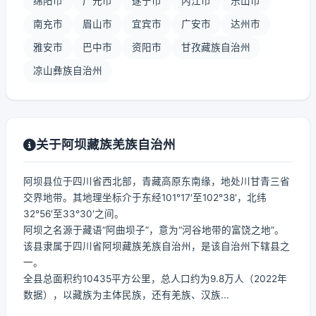
绵阳市
广元市
遂宁市
内江市
乐山市
南充市
眉山市
宜宾市
广安市
达州市
雅安市
巴中市
资阳市
甘孜藏族自治州
凉山彝族自治州
关于阿坝藏族羌族自治州
阿坝县位于四川省西北部，青藏高原东南缘，地处川甘青三省
交界地带。其地理坐标介于东经101°17′至102°38′，北纬
32°56′至33°30′之间。
阿坝之名源于藏语“阿曲坝子”，意为“河谷地带的富饶之地”。
该县隶属于四川省阿坝藏族羌族自治州，是该自治州下辖县之
一。
全县总面积约10435平方公里，总人口约为9.8万人（2022年
数据），以藏族为主体民族，还有羌族、汉族...