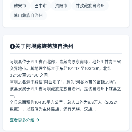
雅安市
巴中市
资阳市
甘孜藏族自治州
凉山彝族自治州
关于阿坝藏族羌族自治州
阿坝县位于四川省西北部，青藏高原东南缘，地处川甘青三省
交界地带。其地理坐标介于东经101°17′至102°38′，北纬
32°56′至33°30′之间。
阿坝之名源于藏语“阿曲坝子”，意为“河谷地带的富饶之地”。
该县隶属于四川省阿坝藏族羌族自治州，是该自治州下辖县之
一。
全县总面积约10435平方公里，总人口约为9.8万人（2022年
数据），以藏族为主体民族，还有羌族、汉族...
查看更多介绍