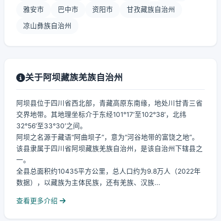
雅安市
巴中市
资阳市
甘孜藏族自治州
凉山彝族自治州
关于阿坝藏族羌族自治州
阿坝县位于四川省西北部，青藏高原东南缘，地处川甘青三省
交界地带。其地理坐标介于东经101°17′至102°38′，北纬
32°56′至33°30′之间。
阿坝之名源于藏语“阿曲坝子”，意为“河谷地带的富饶之地”。
该县隶属于四川省阿坝藏族羌族自治州，是该自治州下辖县之
一。
全县总面积约10435平方公里，总人口约为9.8万人（2022年
数据），以藏族为主体民族，还有羌族、汉族...
查看更多介绍