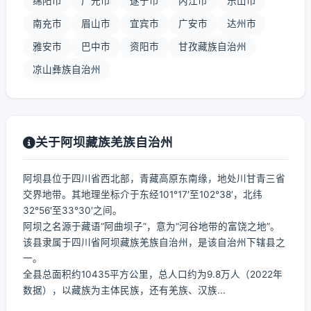
绵阳市
广元市
遂宁市
内江市
乐山市
南充市
眉山市
宜宾市
广安市
达州市
雅安市
巴中市
资阳市
甘孜藏族自治州
凉山彝族自治州
关于阿坝藏族羌族自治州
阿坝县位于四川省西北部，青藏高原东南缘，地处川甘青三省
交界地带。其地理坐标介于东经101°17′至102°38′，北纬
32°56′至33°30′之间。
阿坝之名源于藏语“阿曲坝子”，意为“河谷地带的富饶之地”。
该县隶属于四川省阿坝藏族羌族自治州，是该自治州下辖县之
一。
全县总面积约10435平方公里，总人口约为9.8万人（2022年
数据），以藏族为主体民族，还有羌族、汉族...