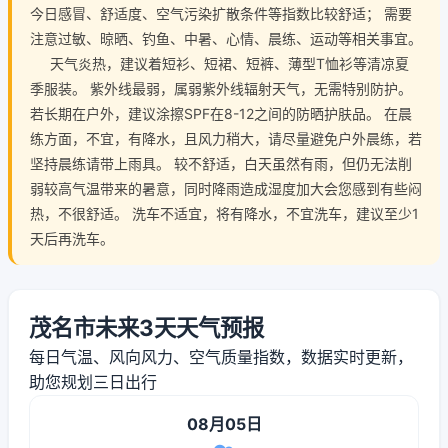
今日感冒、舒适度、空气污染扩散条件等指数比较舒适； 需要
注意过敏、晾晒、钓鱼、中暑、心情、晨练、运动等相关事宜。
天气炎热，建议着短衫、短裙、短裤、薄型T恤衫等清凉夏
季服装。 紫外线最弱，属弱紫外线辐射天气，无需特别防护。
若长期在户外，建议涂擦SPF在8-12之间的防晒护肤品。 在晨
练方面，不宜，有降水，且风力稍大，请尽量避免户外晨练，若
坚持晨练请带上雨具。 较不舒适，白天虽然有雨，但仍无法削
弱较高气温带来的暑意，同时降雨造成湿度加大会您感到有些闷
热，不很舒适。 洗车不适宜，将有降水，不宜洗车，建议至少1
天后再洗车。
茂名市未来3天天气预报
每日气温、风向风力、空气质量指数，数据实时更新，
助您规划三日出行
08月05日