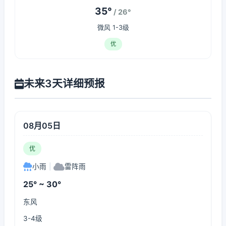
35°
/ 26°
微风 1-3级
优
未来3天详细预报
08月05日
优
小雨
|
雷阵雨
25° ~ 30°
东风
3-4级