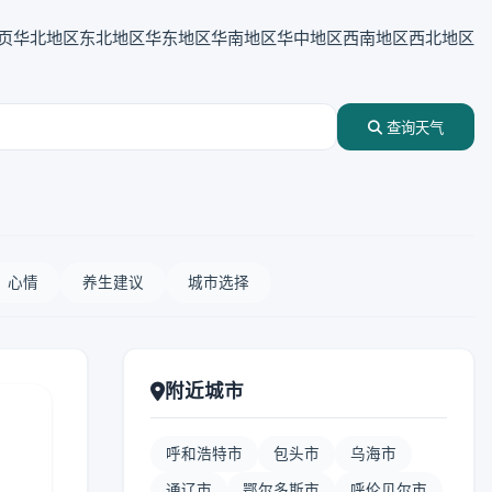
页
华北地区
东北地区
华东地区
华南地区
华中地区
西南地区
西北地区
查询天气
心情
养生建议
城市选择
附近城市
呼和浩特市
包头市
乌海市
通辽市
鄂尔多斯市
呼伦贝尔市