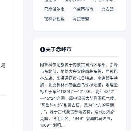
巴彦淖尔市
乌兰察布市
兴安盟
锡林郭勒盟
阿拉善盟
】
关于赤峰市
阿鲁科尔沁旗位于内蒙古自治区东部、赤峰
保暖
市东北部，地处大兴安岭南段东麓，西邻巴
林左旗，东接通辽市扎鲁特旗，南连翁牛特
旗，北靠锡林郭勒盟西乌珠穆沁旗，地理坐
标介于东经118°47′—121°36′、北纬43°21′
—45°24′之间，属中温带大陆性季风气候。
“阿鲁科尔沁”系蒙古语，意为“北方的弓箭
手”，源于古代蒙古部落名称，清代设札萨
克旗，沿用此名。1949年隶属昭乌达盟，
1969年划归...