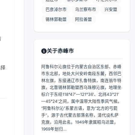
巴彦淖尔市
乌兰察布市
兴安盟
锡林郭勒盟
阿拉善盟
晴
关于赤峰市
阿鲁科尔沁旗位于内蒙古自治区东部、赤峰
选择
市东北部，地处大兴安岭南段东麓，西邻巴
林左旗，东接通辽市扎鲁特旗，南连翁牛特
旗，北靠锡林郭勒盟西乌珠穆沁旗，地理坐
标介于东经118°47′—121°36′、北纬43°21′
—45°24′之间，属中温带大陆性季风气候。
“阿鲁科尔沁”系蒙古语，意为“北方的弓箭
手”，源于古代蒙古部落名称，清代设札萨
克旗，沿用此名。1949年隶属昭乌达盟，
1969年划归...