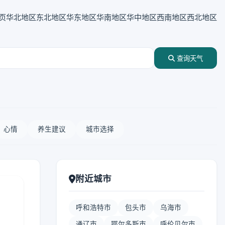
页
华北地区
东北地区
华东地区
华南地区
华中地区
西南地区
西北地区
查询天气
心情
养生建议
城市选择
附近城市
呼和浩特市
包头市
乌海市
通辽市
鄂尔多斯市
呼伦贝尔市