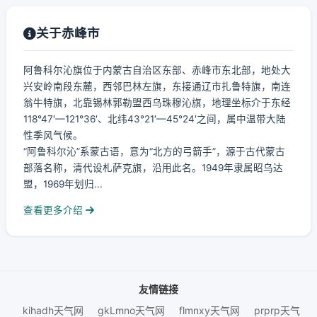
关于赤峰市
阿鲁科尔沁旗位于内蒙古自治区东部、赤峰市东北部，地处大
兴安岭南段东麓，西邻巴林左旗，东接通辽市扎鲁特旗，南连
翁牛特旗，北靠锡林郭勒盟西乌珠穆沁旗，地理坐标介于东经
118°47′—121°36′、北纬43°21′—45°24′之间，属中温带大陆
性季风气候。
“阿鲁科尔沁”系蒙古语，意为“北方的弓箭手”，源于古代蒙古
部落名称，清代设札萨克旗，沿用此名。1949年隶属昭乌达
盟，1969年划归...
查看更多介绍
友情链接
kihadh天气网
gkLmno天气网
flmnxy天气网
prprp天气