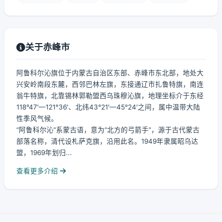
关于赤峰市
阿鲁科尔沁旗位于内蒙古自治区东部、赤峰市东北部，地处大
兴安岭南段东麓，西邻巴林左旗，东接通辽市扎鲁特旗，南连
翁牛特旗，北靠锡林郭勒盟西乌珠穆沁旗，地理坐标介于东经
118°47′—121°36′、北纬43°21′—45°24′之间，属中温带大陆
性季风气候。
“阿鲁科尔沁”系蒙古语，意为“北方的弓箭手”，源于古代蒙古
部落名称，清代设札萨克旗，沿用此名。1949年隶属昭乌达
盟，1969年划归...
查看更多介绍