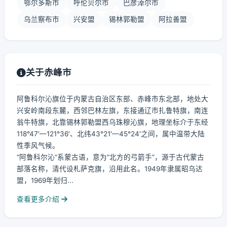
鄂尔多斯市
呼伦贝尔市
巴彦淖尔市
乌兰察布市
兴安盟
锡林郭勒盟
阿拉善盟
关于赤峰市
阿鲁科尔沁旗位于内蒙古自治区东部、赤峰市东北部，地处大
兴安岭南段东麓，西邻巴林左旗，东接通辽市扎鲁特旗，南连
翁牛特旗，北靠锡林郭勒盟西乌珠穆沁旗，地理坐标介于东经
118°47′—121°36′、北纬43°21′—45°24′之间，属中温带大陆
性季风气候。
“阿鲁科尔沁”系蒙古语，意为“北方的弓箭手”，源于古代蒙古
部落名称，清代设札萨克旗，沿用此名。1949年隶属昭乌达
盟，1969年划归...
查看更多介绍