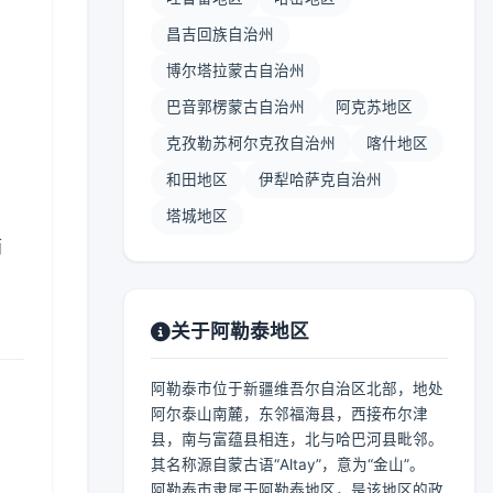
昌吉回族自治州
博尔塔拉蒙古自治州
巴音郭楞蒙古自治州
阿克苏地区
】
克孜勒苏柯尔克孜自治州
喀什地区
和田地区
伊犁哈萨克自治州
塔城地区
雨
关于阿勒泰地区
阿勒泰市位于新疆维吾尔自治区北部，地处
阿尔泰山南麓，东邻福海县，西接布尔津
县，南与富蕴县相连，北与哈巴河县毗邻。
其名称源自蒙古语“Altay”，意为“金山”。
阿勒泰市隶属于阿勒泰地区，是该地区的政