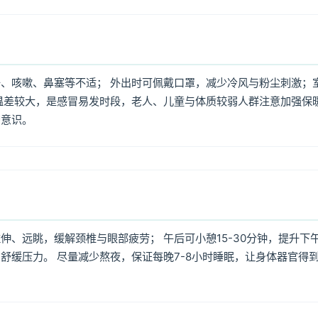
、咳嗽、鼻塞等不适； 外出时可佩戴口罩，减少冷风与粉尘刺激；
温差较大，是感冒易发时段，老人、儿童与体质较弱人群注意加强保
护意识。
、远眺，缓解颈椎与眼部疲劳； 午后可小憩15-30分钟，提升下
舒缓压力。 尽量减少熬夜，保证每晚7-8小时睡眠，让身体器官得