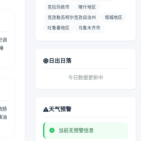
克拉玛依市
喀什地区
克孜勒苏柯尔克孜自治州
塔城地区
吐鲁番地区
乌鲁木齐市
空调
睡
日出日落
今日数据更新中
激肠
天气预警
辣油
当前无预警信息