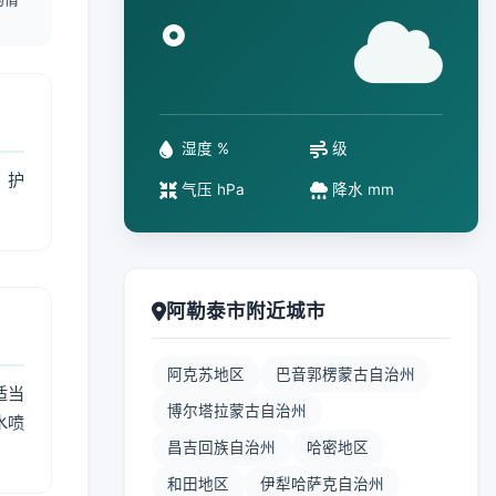
°
湿度 %
级
、护
气压 hPa
降水 mm
阿勒泰市附近城市
阿克苏地区
巴音郭楞蒙古自治州
适当
博尔塔拉蒙古自治州
水喷
昌吉回族自治州
哈密地区
和田地区
伊犁哈萨克自治州