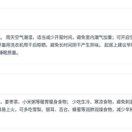
。 雨天空气潮湿，适当减少开窗时间，避免室内潮气加重；可开启
尽量用洗衣机甩干后晾晒，避免长时间阴干产生异味。 起居上建议早
高睡眠质量。
、姜枣茶、小米粥等暖胃暖身食物； 少吃生冷、寒凉食物，避免刺
燥易上火，可多吃雪梨、银耳、百合、蜂蜜等润肺润燥食物，减少辛