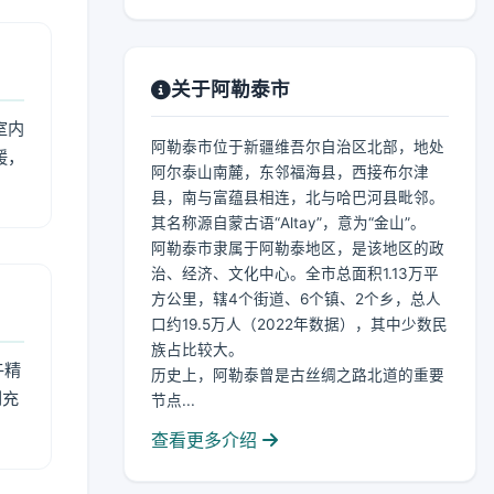
关于阿勒泰市
室内
阿勒泰市位于新疆维吾尔自治区北部，地处
暖，
阿尔泰山南麓，东邻福海县，西接布尔津
县，南与富蕴县相连，北与哈巴河县毗邻。
其名称源自蒙古语“Altay”，意为“金山”。
阿勒泰市隶属于阿勒泰地区，是该地区的政
治、经济、文化中心。全市总面积1.13万平
方公里，辖4个街道、6个镇、2个乡，总人
口约19.5万人（2022年数据），其中少数民
族占比较大。
午精
历史上，阿勒泰曾是古丝绸之路北道的重要
到充
节点...
查看更多介绍