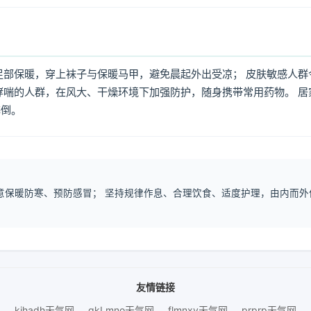
足部保暖，穿上袜子与保暖马甲，避免晨起外出受凉； 皮肤敏感人群
哮喘的人群，在风大、干燥环境下加强防护，随身携带常用药物。 居
摔倒。
注意保暖防寒、预防感冒； 坚持规律作息、合理饮食、适度护理，由内而外
友情链接
kihadh天气网
gkLmno天气网
flmnxy天气网
prprp天气网