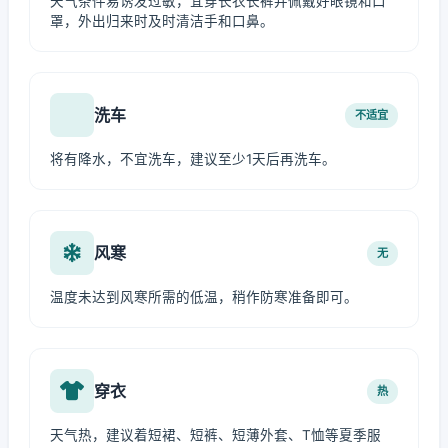
天气条件易诱发过敏，宜穿长衣长裤并佩戴好眼镜和口
罩，外出归来时及时清洁手和口鼻。
洗车
不适宜
将有降水，不宜洗车，建议至少1天后再洗车。
风寒
无
温度未达到风寒所需的低温，稍作防寒准备即可。
穿衣
热
天气热，建议着短裙、短裤、短薄外套、T恤等夏季服