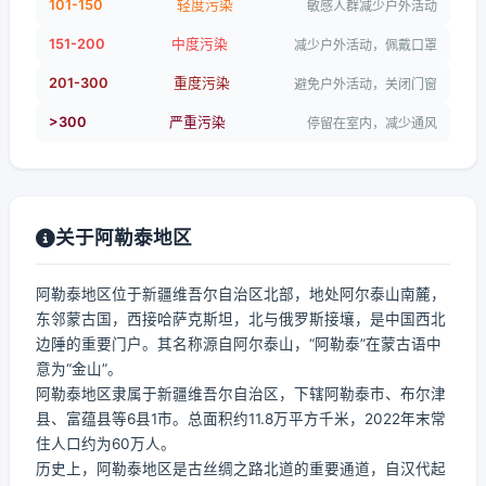
101-150
轻度污染
敏感人群减少户外活动
151-200
中度污染
减少户外活动，佩戴口罩
201-300
重度污染
避免户外活动，关闭门窗
>300
严重污染
停留在室内，减少通风
关于阿勒泰地区
阿勒泰地区位于新疆维吾尔自治区北部，地处阿尔泰山南麓，
东邻蒙古国，西接哈萨克斯坦，北与俄罗斯接壤，是中国西北
边陲的重要门户。其名称源自阿尔泰山，“阿勒泰”在蒙古语中
意为“金山”。
阿勒泰地区隶属于新疆维吾尔自治区，下辖阿勒泰市、布尔津
县、富蕴县等6县1市。总面积约11.8万平方千米，2022年末常
住人口约为60万人。
历史上，阿勒泰地区是古丝绸之路北道的重要通道，自汉代起