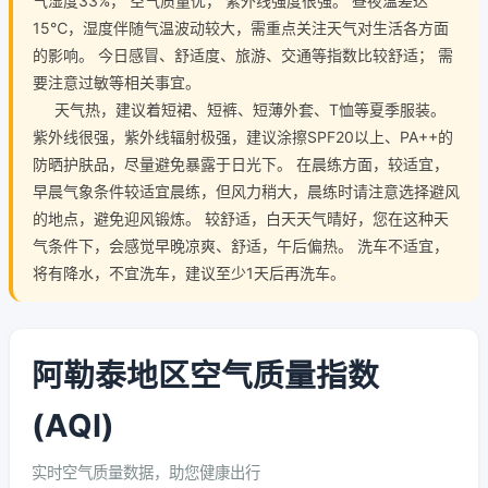
气湿度33%， 空气质量优， 紫外线强度很强。 昼夜温差达
15℃，湿度伴随气温波动较大，需重点关注天气对生活各方面
的影响。 今日感冒、舒适度、旅游、交通等指数比较舒适； 需
要注意过敏等相关事宜。
天气热，建议着短裙、短裤、短薄外套、T恤等夏季服装。
紫外线很强，紫外线辐射极强，建议涂擦SPF20以上、PA++的
防晒护肤品，尽量避免暴露于日光下。 在晨练方面，较适宜，
早晨气象条件较适宜晨练，但风力稍大，晨练时请注意选择避风
的地点，避免迎风锻炼。 较舒适，白天天气晴好，您在这种天
气条件下，会感觉早晚凉爽、舒适，午后偏热。 洗车不适宜，
将有降水，不宜洗车，建议至少1天后再洗车。
阿勒泰地区空气质量指数
(AQI)
实时空气质量数据，助您健康出行