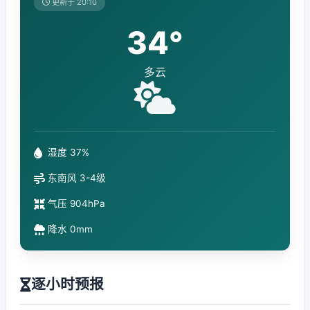
更新于 20:10
34°
多云
湿度 37%
东南风 3-4级
气压 904hPa
降水 0mm
逐小时预报