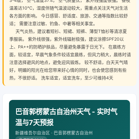
3-4级， 空气湿度37%， 空气质量优， 紫外线强度很强。 昼夜
温差达10℃，湿度伴随气温波动较大，需重点关注天气对生活
各方面的影响。 今日感冒、舒适度、旅游、交通等指数比较舒
适； 需要注意过敏、钓鱼、中暑等相关事宜。
天气炎热，建议着短衫、短裙、短裤、薄型T恤衫等清凉夏
季服装。 紫外线很强，紫外线辐射极强，建议涂擦SPF20以
上、PA++的防晒护肤品，尽量避免暴露于日光下。 在晨练方
面，较适宜，早晨气象条件较适宜晨练，但风力稍大，晨练时请
注意选择避风的地点，避免迎风锻炼。 较不舒适，白天天气晴
好，明媚的阳光在给您带来好心情的同时，也会使您感到有些
热，不很舒适。 洗车适宜，适宜洗车，至少可维持4天
巴音郭楞蒙古自治州天气 - 实时气
温与7天预报
新疆维吾尔自治区 · 巴音郭楞蒙古自治州