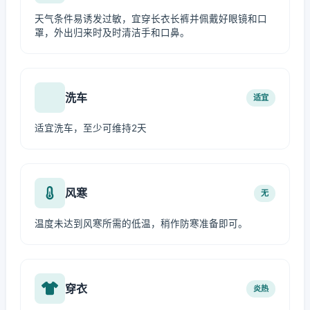
天气条件易诱发过敏，宜穿长衣长裤并佩戴好眼镜和口
罩，外出归来时及时清洁手和口鼻。
洗车
适宜
适宜洗车，至少可维持2天
风寒
无
温度未达到风寒所需的低温，稍作防寒准备即可。
穿衣
炎热