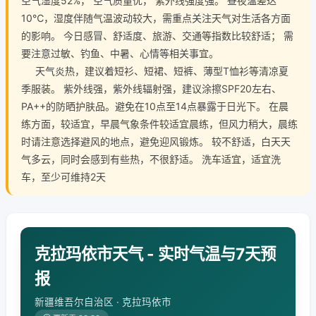
空气湿度52%， 空气质量优， 紫外线强度强。 昼夜温差达
10℃，湿度伴随气温波动较大，需重点关注天气对生活各方面
的影响。 今日感冒、舒适度、旅游、交通等指数比较舒适； 需
要注意过敏、钓鱼、中暑、心情等相关事宜。
天气炎热，建议着短衫、短裙、短裤、薄型T恤衫等清凉夏
季服装。 紫外线强，紫外线辐射强，建议涂擦SPF20左右、
PA++的防晒护肤品。避免在10点至14点暴露于日光下。 在晨
练方面，较适宜，早晨气象条件较适宜晨练，但风力稍大，晨练
时请注意选择避风的地点，避免迎风锻炼。 较不舒适，白天天
气多云，同时会感到有些热，不很舒适。 洗车适宜，适宜洗
车，至少可维持2天
克拉玛依市天气 - 实时气温与7天预
报
新疆维吾尔自治区 · 克拉玛依市