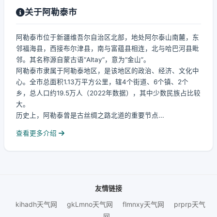
关于阿勒泰市
阿勒泰市位于新疆维吾尔自治区北部，地处阿尔泰山南麓，东
邻福海县，西接布尔津县，南与富蕴县相连，北与哈巴河县毗
邻。其名称源自蒙古语“Altay”，意为“金山”。
阿勒泰市隶属于阿勒泰地区，是该地区的政治、经济、文化中
心。全市总面积1.13万平方公里，辖4个街道、6个镇、2个
乡，总人口约19.5万人（2022年数据），其中少数民族占比较
大。
历史上，阿勒泰曾是古丝绸之路北道的重要节点...
查看更多介绍
友情链接
kihadh天气网
gkLmno天气网
flmnxy天气网
prprp天气
网