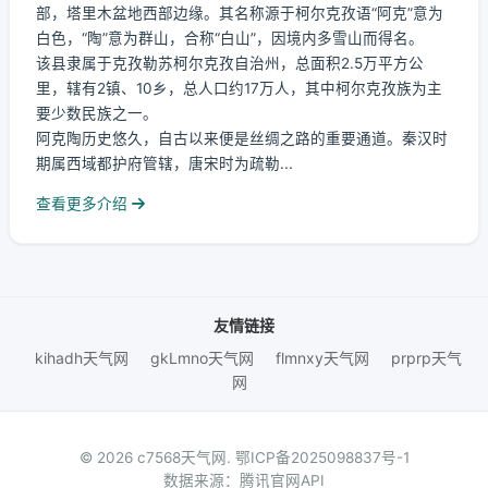
部，塔里木盆地西部边缘。其名称源于柯尔克孜语“阿克”意为
白色，“陶”意为群山，合称“白山”，因境内多雪山而得名。
该县隶属于克孜勒苏柯尔克孜自治州，总面积2.5万平方公
里，辖有2镇、10乡，总人口约17万人，其中柯尔克孜族为主
要少数民族之一。
阿克陶历史悠久，自古以来便是丝绸之路的重要通道。秦汉时
期属西域都护府管辖，唐宋时为疏勒...
查看更多介绍
友情链接
kihadh天气网
gkLmno天气网
flmnxy天气网
prprp天气
网
© 2026 c7568天气网.
鄂ICP备2025098837号-1
数据来源：腾讯官网API