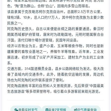
部，塔里木盆地西部边缘。其名称源于柯尔克孜语“阿克”意为白
色，“陶”意为群山，合称“白山”，因境内多雪山而得名。
该县隶属于克孜勒苏柯尔克孜自治州，总面积2.5万平方公里，
辖有2镇、10乡，总人口约17万人，其中柯尔克孜族为主要少数
民族之一。
阿克陶历史悠久，自古以来便是丝绸之路的重要通道。秦汉时
期属西域都护府管辖，唐宋时为疏勒国地，元明时期属察合台
汗国，清代归喀什噶尔道管辖，民国年间设县。
经济以农牧业为主，盛产小麦、玉米等粮食作物，同时也是新
疆重要的畜牧业基地之一，养殖牛羊等牲畜。近年来，工业发
展迅速，初步形成了以矿产开采加工、建材生产为主的工业体
系。
交通方面，314国道横贯全县，县乡公路网络较为发达，极大改
善了县域内的交通条件。此外，随着航空运输的发展，周边机
场也为阿克陶的对外联系提供了便利。
阿克陶县拥有丰富的自然和人文景观资源，先后荣获“中国最美
生态旅游县”等多项荣誉称号，吸引着众多游客前来观光游览。
查看实时天气
未来7天预报
空气质量查询