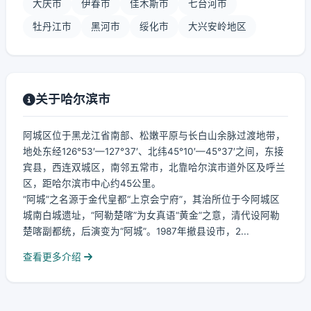
大庆市
伊春市
佳木斯市
七台河市
牡丹江市
黑河市
绥化市
大兴安岭地区
关于哈尔滨市
阿城区位于黑龙江省南部、松嫩平原与长白山余脉过渡地带，
地处东经126°53′—127°37′、北纬45°10′—45°37′之间，东接
宾县，西连双城区，南邻五常市，北靠哈尔滨市道外区及呼兰
区，距哈尔滨市中心约45公里。
“阿城”之名源于金代皇都“上京会宁府”，其治所位于今阿城区
城南白城遗址，“阿勒楚喀”为女真语“黄金”之意，清代设阿勒
楚喀副都统，后演变为“阿城”。1987年撤县设市，2...
查看更多介绍