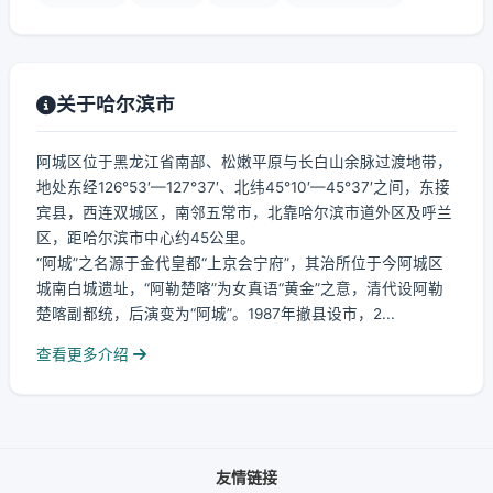
关于哈尔滨市
阿城区位于黑龙江省南部、松嫩平原与长白山余脉过渡地带，
地处东经126°53′—127°37′、北纬45°10′—45°37′之间，东接
宾县，西连双城区，南邻五常市，北靠哈尔滨市道外区及呼兰
区，距哈尔滨市中心约45公里。
“阿城”之名源于金代皇都“上京会宁府”，其治所位于今阿城区
城南白城遗址，“阿勒楚喀”为女真语“黄金”之意，清代设阿勒
楚喀副都统，后演变为“阿城”。1987年撤县设市，2...
查看更多介绍
友情链接