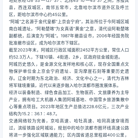
地处东经126°53′—127°37′、北纬45°10′—45°37′之间，东接宾
县，西连双城区，南邻五常市，北靠哈尔滨市道外区及呼兰
区，距哈尔滨市中心约45公里。
“阿城”之名源于金代皇都“上京会宁府”，其治所位于今阿城区城
南白城遗址，“阿勒楚喀”为女真语“黄金”之意，清代设阿勒楚喀
副都统，后演变为“阿城”。1987年撤县设市，2006年经国务院
批准撤市设区，成为哈尔滨市下辖区。
截至2023年末，阿城区行政区域面积2452平方公里，常住人口
约52.3万人，下辖10镇、4街道、2乡，区政府驻金城街道。
阿城历史悠久，是金源文化发祥地和核心区，现存全国重点文
物保护单位金上京会宁府遗址、亚沟摩崖石刻等重要历史遗
存。辽金时期为东北政治、经济、文化中心之一，清代为吉林
将军辖境重镇，近代以来逐步融入哈尔滨都市圈发展体系。
经济以装备制造、绿色食品加工、生物医药、文旅康养为主导
产业，拥有哈工大机器人集团阿城基地、中国雪乡旅游集散中
心等重点项目。2023年地区生产总值达228.6亿元，三次产业
结构为15.2∶36.1∶48.7。
交通网络较为完善，京哈高速、哈牡高速、哈同高速穿境而
过，滨绥铁路设阿城站，规划中的哈尔滨都市圈环线高速公路
将进一步强化区域联通能力；区内国省道总里程超400公里，