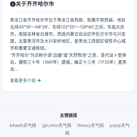
关于齐齐哈尔市
黑龙江省齐齐哈尔市位于黑龙江省西部，松嫩平原西端，地处
北纬45°18′—48°26′、东经122°20′—126°40′之间，东临大庆
市，南接吉林省白城市，西连内蒙古自治区呼伦贝尔市与兴安
盟，北靠黑河市及大兴安岭地区，是黑龙江西部区域性中心城
市和重要交通枢纽。
“齐齐哈尔”为达斡尔语“边疆”或“天然牧场”之意，清代设卜奎驿
站，康熙三十年（1691年）建城，雍正十三年（1735年）置黑
龙...
查看更多介绍
友情链接
kihadh天气网
gkLmno天气网
flmnxy天气网
prprp天气
网