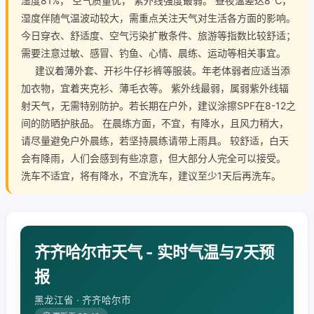
湿度81%， 空气质量优， 紫外线强度最弱。 昼夜温差达8℃，
湿度伴随气温波动较大，需重点关注天气对生活各方面的影响。
今日穿衣、舒适度、空气污染扩散条件、旅游等指数比较舒适；
需要注意过敏、感冒、钓鱼、心情、晨练、运动等相关事宜。
建议着薄外套、开衫牛仔衫裤等服装。年老体弱者应适当添
加衣物，宜着夹克衫、薄毛衣等。 紫外线最弱，属弱紫外线辐
射天气，无需特别防护。若长期在户外，建议涂擦SPF在8-12之
间的防晒护肤品。 在晨练方面，不宜，有降水，且风力稍大，
请尽量避免户外晨练，若坚持晨练请带上雨具。 较舒适，白天
会有降雨，人们会感到有些凉意，但大部分人完全可以接受。
洗车不适宜，将有降水，不宜洗车，建议至少1天后再洗车。
齐齐哈尔市天气 - 实时气温与7天预
报
黑龙江省 · 齐齐哈尔市