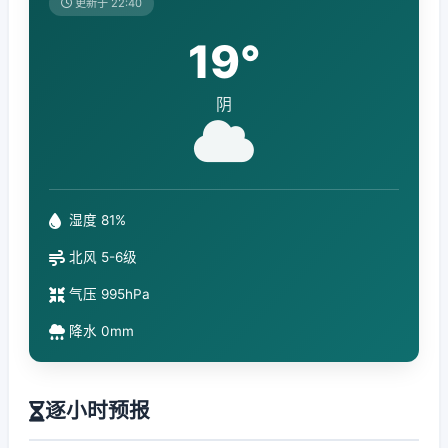
更新于 22:40
19°
阴
湿度 81%
北风 5-6级
气压 995hPa
降水 0mm
逐小时预报