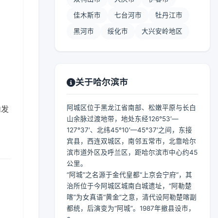
佳木斯市
七台河市
牡丹江市
黑河市
绥化市
大兴安岭地区
关于哈尔滨市
阿城区位于黑龙江省南部、松嫩平原与长白
诱发
山余脉过渡地带，地处东经126°53′—
127°37′、北纬45°10′—45°37′之间，东接
宾县，西连双城区，南邻五常市，北靠哈尔
滨市道外区及呼兰区，距哈尔滨市中心约45
公里。
“阿城”之名源于金代皇都“上京会宁府”，其
治所位于今阿城区城南白城遗址，“阿勒楚
喀”为女真语“黄金”之意，清代设阿勒楚喀副
都统，后演变为“阿城”。1987年撤县设市，