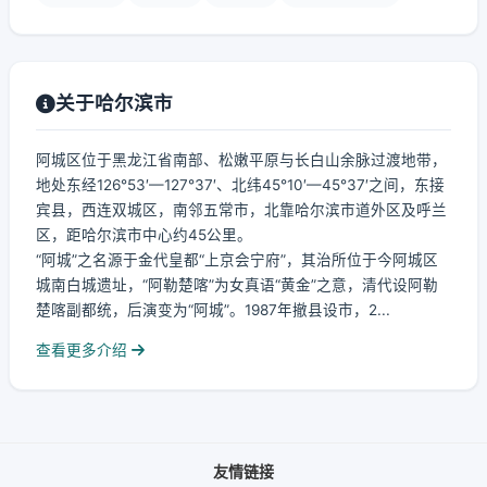
关于哈尔滨市
阿城区位于黑龙江省南部、松嫩平原与长白山余脉过渡地带，
地处东经126°53′—127°37′、北纬45°10′—45°37′之间，东接
宾县，西连双城区，南邻五常市，北靠哈尔滨市道外区及呼兰
区，距哈尔滨市中心约45公里。
“阿城”之名源于金代皇都“上京会宁府”，其治所位于今阿城区
城南白城遗址，“阿勒楚喀”为女真语“黄金”之意，清代设阿勒
楚喀副都统，后演变为“阿城”。1987年撤县设市，2...
查看更多介绍
友情链接