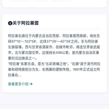
关于阿拉善盟
阿拉善右旗位于内蒙古自治区西部、阿拉善盟西南部，地处东
经97°10′—102°58′、北纬37°26′—40°36′之间，东与阿拉善
左旗接壤，西与甘肃省酒泉市、张掖市毗邻，南连甘肃省武威
市，北与蒙古国交界，边境线长496公里，是内蒙古自治区重
要的沿边旗县之一。
“阿拉善”系蒙古语，意为“五彩斑斓之地”，“右旗”源于清代阿拉
善和硕特旗划分为左、右两翼的建制传统，1961年正式设立阿
拉善右...
查看更多介绍