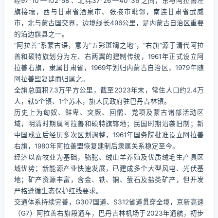
经97°10′—102°58′、北纬37°26′—40°36′之间，东与阿拉善左
旗接壤，西与甘肃省酒泉市、张掖市毗邻，南连甘肃省武威
市，北与蒙古国交界，边境线长496公里，是内蒙古自治区重要
的沿边旗县之一。
“阿拉善”系蒙古语，意为“五彩斑斓之地”，“右旗”源于清代阿拉
善和硕特旗划分为左、右两翼的建制传统，1961年正式设立阿
拉善右旗，隶属甘肃省，1969年划归内蒙古自治区，1979年随
阿拉善盟复建而归属之。
全旗总面积7.3万平方公里，截至2023年末，常住人口约2.4万
人，辖5个镇、1个苏木，旗人民政府驻巴丹吉林镇。
历史上为匈奴、鲜卑、突厥、回鹘、党项及蒙古诸部活动区
域，明清时期属阿拉善和硕特旗辖地；民国时期沿袭旧制；新
中国成立后经历多次区划调整，1961年国务院批准设立阿拉善
右旗，1980年阿拉善盟恢复建制后隶属关系稳定至今。
经济以畜牧业为基础，骆驼、绒山羊养殖及优质绒毛生产具区
域优势；新能源产业快速发展，已建成多个大型风电、光伏基
地；矿产资源丰富，含金、铁、铜、萤石及盐类矿产，但开发
严格遵循生态保护红线要求。
交通体系持续完善，G307国道、S312省道贯穿全境，京新高速
（G7）阿拉善右旗段通车，巴丹吉林机场于2023年通航，初步